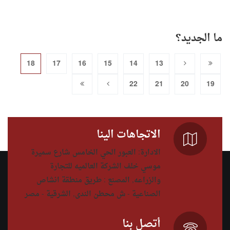
ما الجديد؟
18
17
16
15
14
13
22
21
20
19
الاتجاهات الينا
الادارة: العبور الحي الخامس شارع سميرة
موسي خلف الشركة العالميه للتجارة
والزراعه, المصنع : طريق منطقة انشاص
الصناعية - ش محطن الندى, الشرقية - مصر
أتصل بنا