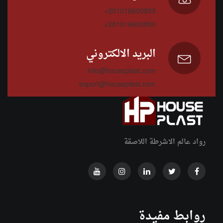
+201016600853
+201016600850
البريد الالكتروني
info@houseplast.com
export@houseplast.com
رواد عالم الاشرطة اللاصقة
روابط مفيدة