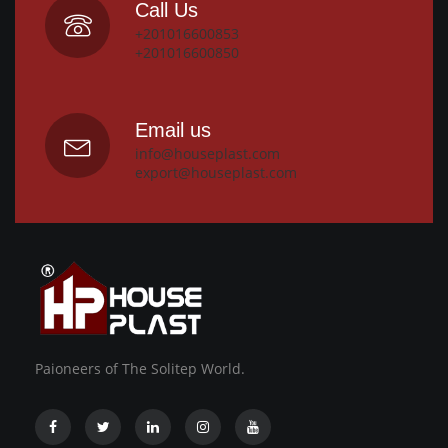
Call Us
+201016600853
+201016600850
Email us
info@houseplast.com
export@houseplast.com
Paioneers of The Solitep World.