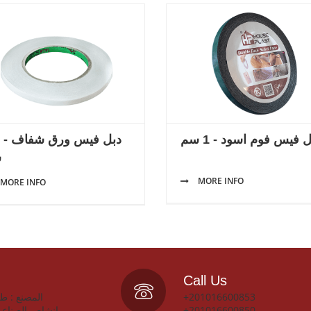
 فيس فوم اسود - 1 سم
س
MORE INFO
MORE INFO
Call Us
+201016600853
انشاص الصناعي
+201016600850