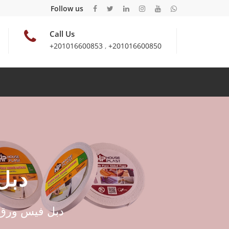
Follow us
Call Us
+201016600853
,
+201016600850
دبل 
دبل فيس ورق سو