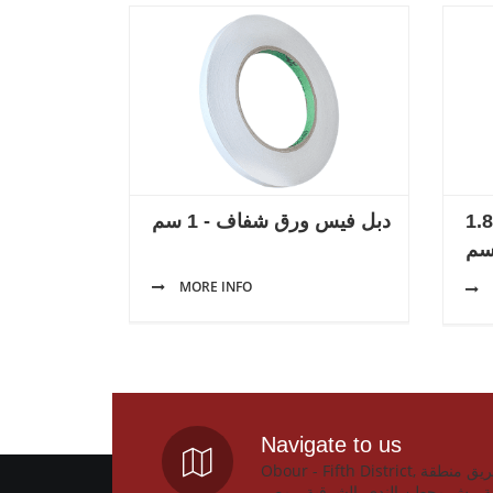
دبل فيس ورق شفاف - 1.8
دبل فيس ورق شفاف - 1 سم
م
MORE INFO
Navigate to us
Obour - Fifth District, المصنع : طريق منطقة
ة - ش محطن الندى, الشرقية - مصر