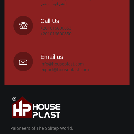
الشرقية - مصر
Call Us
+201016600853
+201016600850
Email us
info@houseplast.com
export@houseplast.com
Paioneers of The Solitep World.