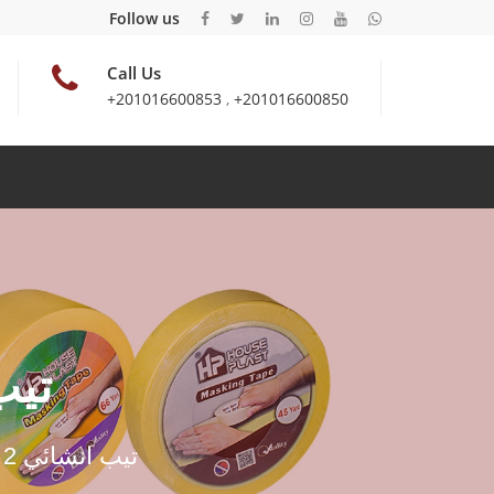
Follow us
Call Us
+201016600853
,
+201016600850
تيب انش
تيب انشائي 2 بوصه - 45 يارده