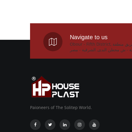
Navigate to us
Obour - Fifth District, المصنع : طريق منطقة
ة - ش محطن الندى, الشرقية - مصر
Paioneers of The Solitep World.