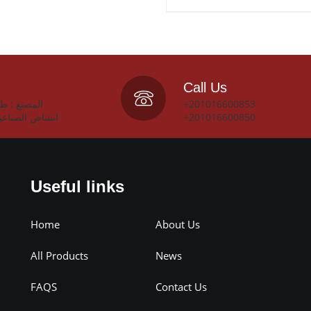
Call Us
+201016600853
انشاص الصناعي
+201016600850
Useful links
Home
About Us
All Products
News
FAQS
Contact Us