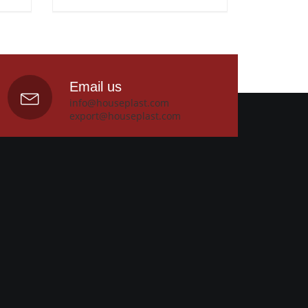
Email us
info@houseplast.com
export@houseplast.com