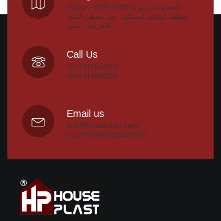
Obour - Fifth District, المصنع : طريق
منطقة انشاص الصناعية - ش محطن الندى,
الشرقية - مصر
Call Us
+201016600853
+201016600850
Email us
info@houseplast.com
export@houseplast.com