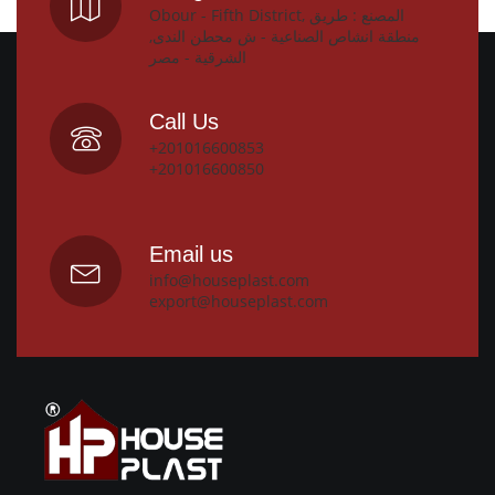
Obour - Fifth District, المصنع : طريق
منطقة انشاص الصناعية - ش محطن الندى,
الشرقية - مصر
Call Us
+201016600853
+201016600850
Email us
info@houseplast.com
export@houseplast.com