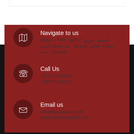
Navigate to us
Obour - Fifth District, المصنع : طريق
منطقة انشاص الصناعية - ش محطن الندى,
الشرقية - مصر
Call Us
+201016600853
+201016600850
Email us
info@houseplast.com
export@houseplast.com