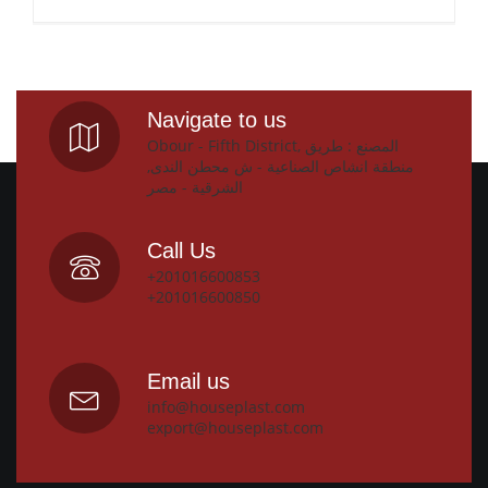
Navigate to us
Obour - Fifth District, المصنع : طريق
منطقة انشاص الصناعية - ش محطن الندى,
الشرقية - مصر
Call Us
+201016600853
+201016600850
Email us
info@houseplast.com
export@houseplast.com