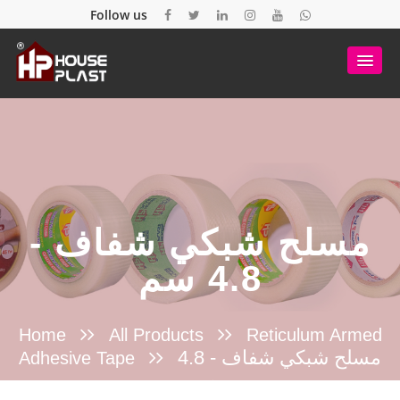
Follow us
مسلح شبكي شفاف -
4.8 سم
Home
All Products
Reticulum Armed
مسلح شبكي شفاف - 4.8
Adhesive Tape
سم