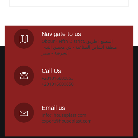
Navigate to us
Obour - Fifth District, المصنع : طريق
منطقة انشاص الصناعية - ش محطن الندى,
الشرقية - مصر
Call Us
+201016600853
+201016600850
Email us
info@houseplast.com
export@houseplast.com