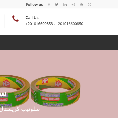
Follow us
Call Us
+201016600853
,
+201016600850
سل
سلوتيب كريستال - 60 يا