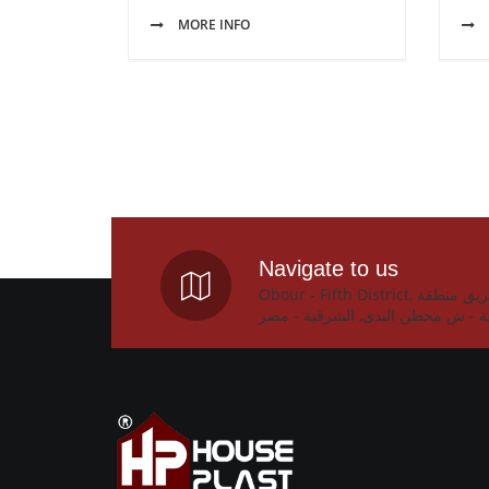
MORE INFO
Navigate to us
Obour - Fifth District, المصنع : طريق منطقة
ة - ش محطن الندى, الشرقية - مصر