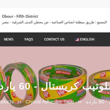
Obour - Fifth District
المصنع : طريق منطقة انشاص الصناعية - ش محطن الندى, الشرقية - مصر
NEWS
FAQS
CONTACT US
ENGLISH
وتيب كريستال - 60 يارده
رده
roducts
Crystal Adhesive Tape