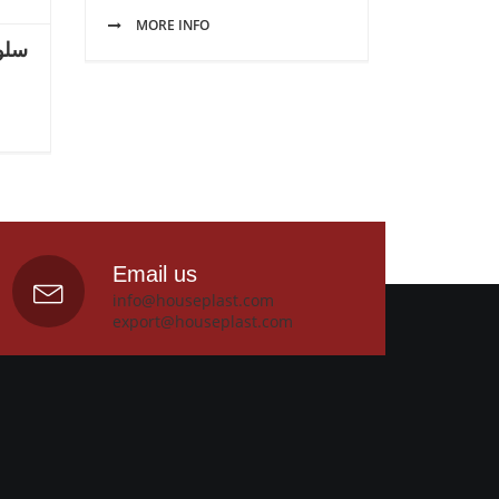
MORE INFO
سلوتي
Email us
info@houseplast.com
export@houseplast.com