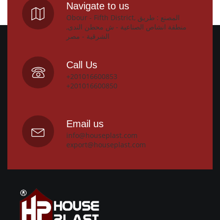
Navigate to us
Obour - Fifth District, المصنع : طريق
منطقة انشاص الصناعية - ش محطن الندى,
الشرقية - مصر
Call Us
+201016600853
+201016600850
Email us
info@houseplast.com
export@houseplast.com