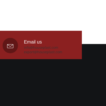
Email us
info@houseplast.com
export@houseplast.com