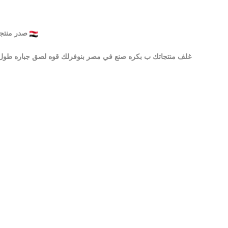
صدر منتجاتك لدول العالم وادعم الصناعه المصريه و المنتج المصري
غلف منتجاتك ب بكره صنع في مصر بنوفرلك قوه لصق جباره طول مم