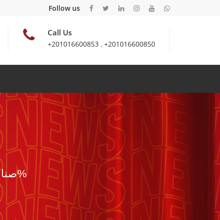
Follow us
Call Us
+201016600853
,
+201016600850
صناعه مصريه 100%