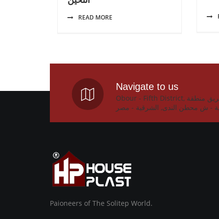
READ MORE
Navigate to us
Obour - Fifth District, المصنع : طريق منطقة
ة - ش محطن الندى, الشرقية - مصر
Paioneers of The Solitep World.