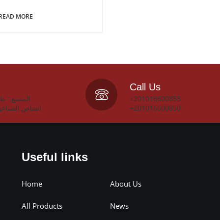
READ MORE
Call Us
+201016600853
انشاص الصناعي
+201016600850
Useful links
Home
About Us
All Products
News