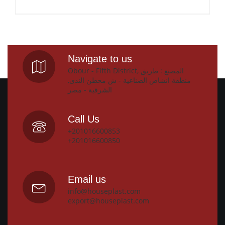
Navigate to us
Obour - Fifth District, المصنع : طريق
منطقة انشاص الصناعية - ش محطن الندى,
الشرقية - مصر
Call Us
+201016600853
+201016600850
Email us
info@houseplast.com
export@houseplast.com