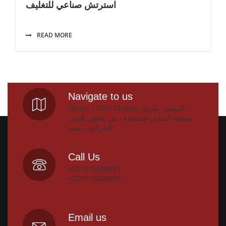
استرتش صناعي للتغليف
READ MORE
Navigate to us
Obour - Fifth District, المصنع : طريق
منطقة انشاص الصناعية - ش محطن الندى,
الشرقية - مصر
Call Us
+201016600853
+201016600850
Email us