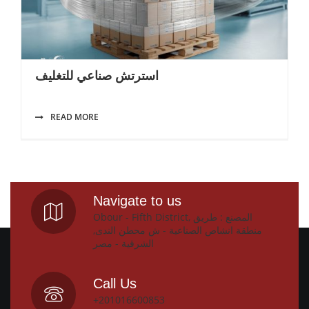
استرتش صناعي للتغليف
READ MORE
Navigate to us
Obour - Fifth District, المصنع : طريق
منطقة انشاص الصناعية - ش محطن الندى,
الشرقية - مصر
Call Us
+201016600853