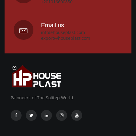
+201016600850
Email us
info@houseplast.com
export@houseplast.com
Paioneers of The Solitep World.