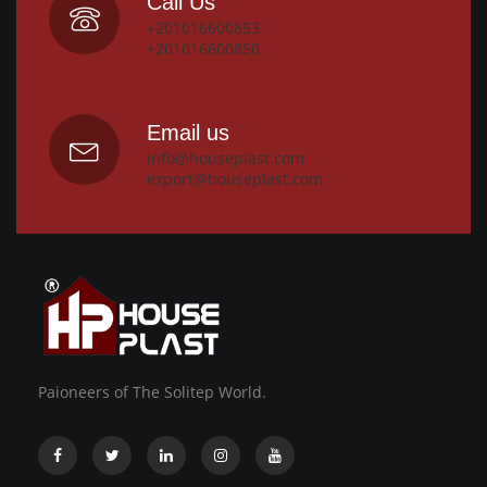
Call Us
+201016600853
+201016600850
Email us
info@houseplast.com
export@houseplast.com
Paioneers of The Solitep World.