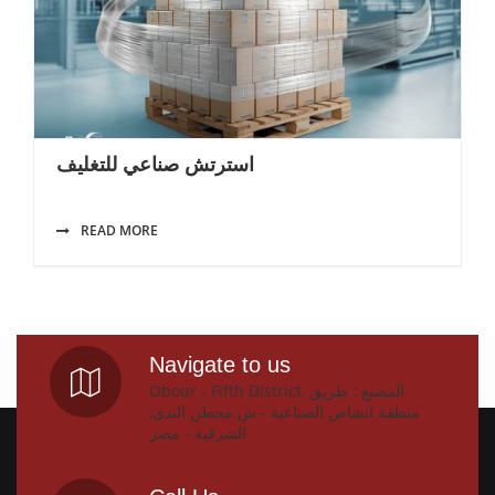
استرتش صناعي للتغليف
READ MORE
Navigate to us
Obour - Fifth District, المصنع : طريق
منطقة انشاص الصناعية - ش محطن الندى,
الشرقية - مصر