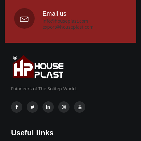
Email us
info@houseplast.com
export@houseplast.com
Paioneers of The Solitep World.
Useful links