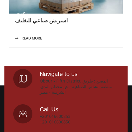
استرتش صناعي للتغليف
READ MORE
Navigate to us
Obour - Fifth District, المصنع : طريق
منطقة انشاص الصناعية - ش محطن الندى,
الشرقية - مصر
Call Us
+201016600853
+201016600850