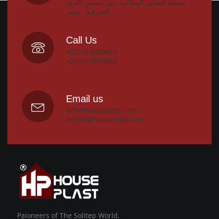
منطقة انشاص الصناعية - ش محطن الندى,
الشرقية - مصر
Call Us
+201016600853
+201016600850
Email us
info@houseplast.com
export@houseplast.com
Paioneers of The Solitep World.