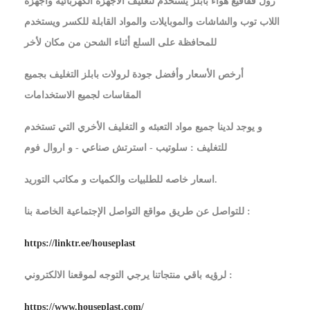
رول فقاقيع هواء بابلز يستخدم لتغليف الأجهزة الكهربائية وأجهزة
اللاب توب والشاشات والموبايلات والمواد القابلة للكسر ويستخدم
للمحافظة على السلع أثناء الشحن من مكان لأخر
أرخص الأسعار وأفضل جودة لرولات بابلز التغليف بجميع
المقاسات لجميع الاستخدامات
و يوجد لدينا جميع مواد التعبئه و التغليف الأخري التي تستخدم
للتغليف : سلوتيب - استرتش صناعي - و اروال فوم
اسعار خاصه للطلبيات والكميات و مكاتب التوريد.
للتواصل عن طريق مواقع التواصل الإجتماعية الخاصة بنا :
https://linktr.ee/houseplast
لرؤيه باقي منتجاتنا يرجي التوجه لموقعنا الالكتروني :
https://www.houseplast.com/