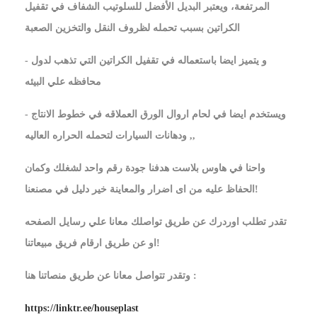
المرتفعة، ويعتبر البديل الأفضل للسلوتيب الشفاف في تقفيل
الكراتين بسبب تحمله لظروف النقل والتخزين الصعبة
- و يتميز ايضا باستعماله في تقفيل الكراتين التي تذهب لدول
محافظه علي البيئه
- ويستخدم ايضا في لحام اروال الورق العملاقه في خطوط الانتاج
,, ودهانات السيارات لتحمله الحراره العاليه
واحنا في هاوس بلاست هدفنا جودة رقم واحد لشغلك وكمان
الحفاظ عليه من اى اضرار والمعاينة خير دليل في مصنعنا!
تقدر تطلب اوردرك عن طريق تواصلك معانا علي رسايل الصفحه
او عن طريق ارقام فريق مبيعاتنا!
وتقدر تتواصل معانا عن طريق منصاتنا هنا :
https://linktr.ee/houseplast