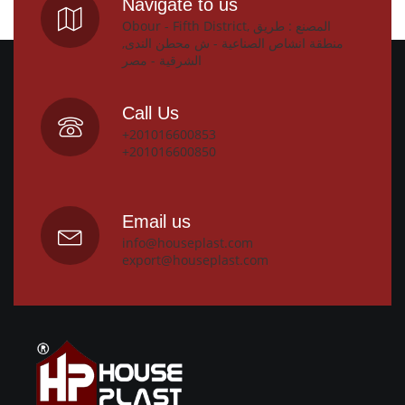
Navigate to us
Obour - Fifth District, المصنع : طريق
منطقة انشاص الصناعية - ش محطن الندى,
الشرقية - مصر
Call Us
+201016600853
+201016600850
Email us
info@houseplast.com
export@houseplast.com