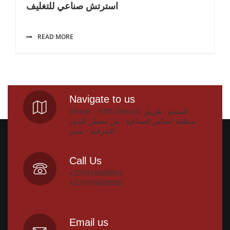
استرتش صناعي للتغليف
READ MORE
Navigate to us
Obour - Fifth District, المصنع : طريق
منطقة انشاص الصناعية - ش محطن الندى,
الشرقية - مصر
Call Us
+201016600853
+201016600850
Email us