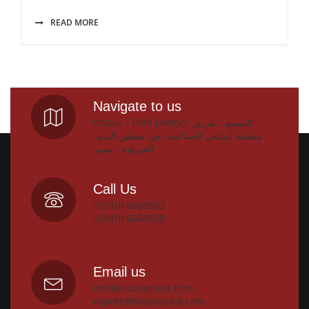
READ MORE
Navigate to us
Obour - Fifth District, المصنع : طريق
منطقة انشاص الصناعية - ش محطن الندى,
الشرقية - مصر
Call Us
+201016600853
+201016600850
Email us
info@houseplast.com
export@houseplast.com