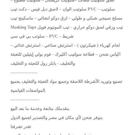
لصق سلوتيب شفاف –سلوتيب كريستال – سلوتيب مطبوع –
سلوتيب الوان – لاصق دبل فيس – دكت تيب PVC – سلوتيب
مسلح نسيجي شبكي و طولي – لزق دوكو انشائي – ماسكينج تيب
Masking Tape تيب ورقي لصق دوكو حراري - تيب المونيوم فويل
– سلوتب بي في سي PVC – شريط
لحام كهرباء ( شيكرتون ) – استرتش صناعي - استرتش غذائي –
اكياس شحن – قطاعة سولتيب اكليرك - فوم بولي إيثيلين للتعبئة
والتغليف - بابلز رول للتعبئه و التغليف
------------------
تصنيع وتوريد الأشرطة اللاصقة وجميع مواد التعبئة والتغليف بجميع
المواصفات القياسية.‎
-------------------
بنقدملك متابعة وخدمة ما بعد البيع.
بنوفر شحن لأي مكان في مصر والتصدير لجميع الدول.
تقدر تشرفنا