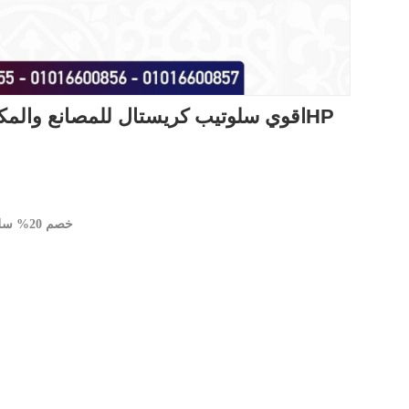
اقوي سلوتيب كريستال للمصانع والمكتبات سلوتيب هاوس بلاست اتش بيHP
خصم 20% سلوتيب كريستال 300 ياردة عرض 4.5 سم الكرتونة 30 بكرة