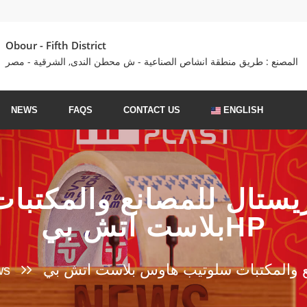
Obour - Fifth District
المصنع : طريق منطقة انشاص الصناعية - ش محطن الندى, الشرقية - مصر
NEWS
FAQS
CONTACT US
ENGLISH
يستال للمصانع والمكتبا
بلاست اتش بيHP
ws