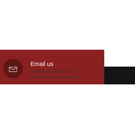
Email us
info@houseplast.com
export@houseplast.com