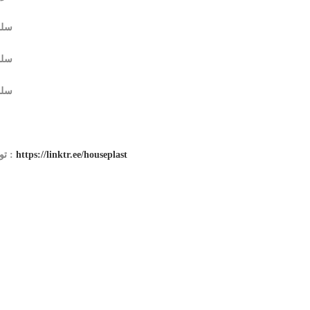
– سلوتيب ك
– سلوتيب ك
– سلوتيب ك
https://linktr.ee/houseplast
تواصل معنا عن طريق مواقع التواصل الإجتماعية الخاصة بنا :