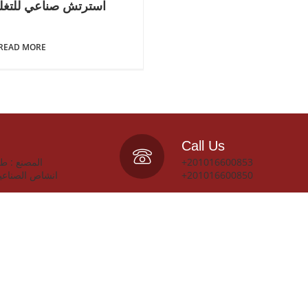
استرتش صناعي للتغل
READ MORE
Call Us
+201016600853
+201016600850
انشاص الصناعي
Useful links
Home
About Us