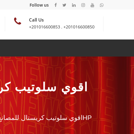
Follow us
Call Us
+201016600853
,
+201016600850
اقوي سلوتيب كر
اقوي سلوتيب كريستال للمصانع والمكتبات سلوتيب هاوس بلاست اتش بيHP