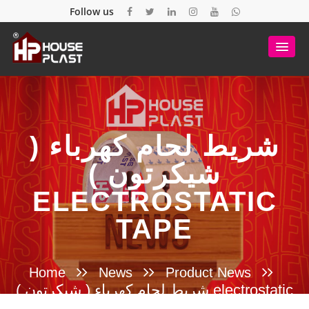
Follow us
شريط لحام كهرباء (
شيكرتون )
ELECTROSTATIC
TAPE
Home
News
Product News
شريط لحام كهرباء ( شيكرتون ) electrostatic
tape