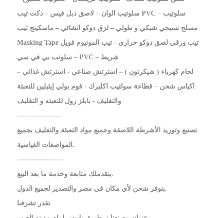
سلوتيب الوان – لاصق دبل فيس – دكت تيب PVC – سلوتيب
مسلح نسيجي شبكي و طولي – لزق دوكو انشائي – ماسكينج تيب
Masking Tape تيب ورقي لصق دوكو حراري - تيب المونيوم فويل
– سلوتب بي في سي PVC – شريط
لحام كهرباء ( شيكرتون ) – استرتش صناعي - استرتش غذائي –
اكياس شحن – قطاعة سولتيب اكليرك - فوم بولي إيثيلين للتعبئة
والتغليف - بابلز رول للتعبئه و التغليف
------------------
تصنيع وتوريد الأشرطة اللاصقة وجميع مواد التعبئة والتغليف بجميع
المواصفات القياسية.‎
-------------------
بنقدملك متابعة وخدمة ما بعد البيع.
بنوفر شحن لأي مكان في مصر والتصدير لجميع الدول.
تقدر تشرفنا
عنوان مصنعنا : .طريق بلبيس امام مدينه العبور