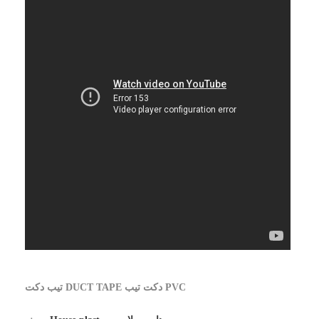
تيب دكت DUCT TAPE دكت تيب PVC