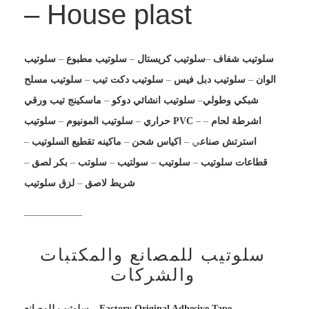
– House plast
سلوتيب شفاف
–
سلوتيب كريستال
–
سلوتيب مطبوع
–
سلوتيب
الوان
–
سلوتيب دبل فيس
–
سلوتيب دكت تيب
–
سلوتيب مسلح
شبكي وطولي
–
سلوتيب انشائي دوكو
–
ماسكينج تيب ورقي
اشرطة لحام
–
–
سلوتيب PVC
حراري
–
سلوتيب المونيوم
–
استرتش صناع
ي –
اكياس شحن
–
ماكينه تقطيع السلوتيب
–
قطاعات سلوتيب
–
سلوتيب
–
سولتيب
–
سلوتب
–
بكر لصق
–
شريط لاصق
–
لزق سلوتيب
——————
سلوتيب للمصانع والمكتبات
والشركات
سلوتيب للمصانع – Factory Original Adhesive Tape