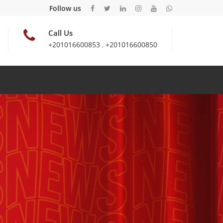
Follow us
Call Us
+201016600853
,
+201016600850