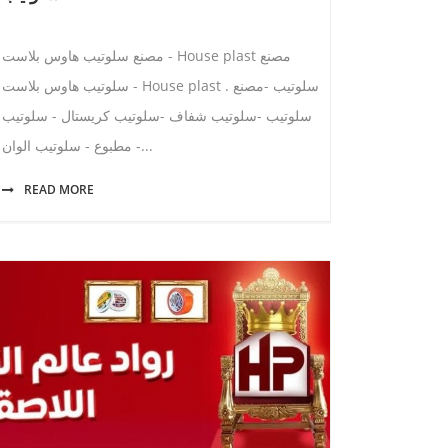
مصنع سلوتيب هاوس بلاست - House plast مصنع
سلوتيب هاوس بلاست - House plast . سلوتيب -مصنع
سلوتيب -سلوتيب شفاف -سلوتيب كريستال - سلوتيب
مطبوع - سلوتيب الوان -...
READ MORE