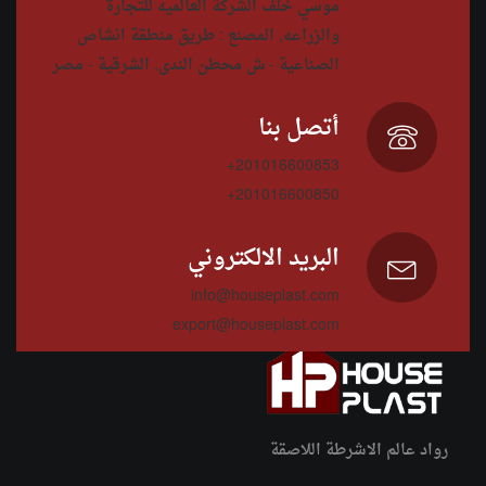
موسي خلف الشركة العالميه للتجارة
والزراعه, المصنع : طريق منطقة انشاص
الصناعية - ش محطن الندى, الشرقية - مصر
أتصل بنا
+201016600853
+201016600850
البريد الالكتروني
info@houseplast.com
export@houseplast.com
رواد عالم الاشرطة اللاصقة