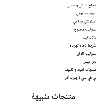
مسلح شبكي و طولي
المونيوم فويل
استرتش صناعي
سلوتيب مطبوع
داكت تيب
شريط لحام كهرباء
سلوتيب الوان
دبل فيس
منتجات تعبئه و تغليف
بي في سي لا يترك أثر
منتجات شبيهة