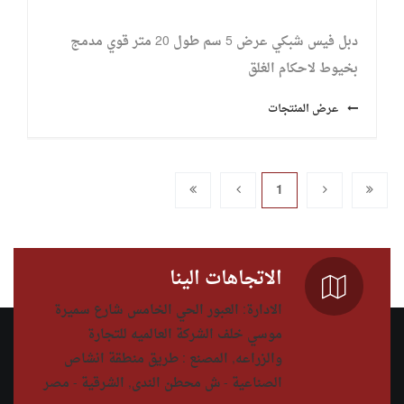
دبل فيس شبكي عرض 5 سم طول 20 متر قوي مدمج
بخيوط لاحكام الغلق
عرض المنتجات
1
الاتجاهات الينا
الادارة: العبور الحي الخامس شارع سميرة
موسي خلف الشركة العالميه للتجارة
والزراعه, المصنع : طريق منطقة انشاص
الصناعية - ش محطن الندى, الشرقية - مصر